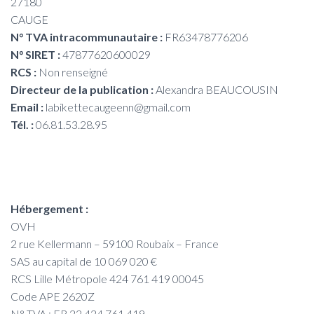
27180
CAUGE
N° TVA intracommunautaire :
FR63478776206
N° SIRET :
47877620600029
RCS :
Non renseigné
Directeur de la publication :
Alexandra BEAUCOUSIN
Email :
labikettecaugeenn@gmail.com
Tél. :
06.81.53.28.95
Hébergement :
OVH
2 rue Kellermann – 59100 Roubaix – France
SAS au capital de 10 069 020 €
RCS Lille Métropole 424 761 419 00045
Code APE 2620Z
N° TVA : FR 22 424 761 419