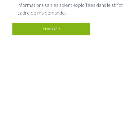
informations saisies soient exploitées dans le strict
cadre de ma demande.
* Ces champs sont obligatoires
Nous nous engageons à ce que la collecte et le traitement de vos
données effectuées à partir du présent site internet soit conforme à
la loi informatique et libertés et au règlement général sur la
protection des données personnelles (RGPD). Afin d’exercer vos
droits, notamment d’accès, de correction ou de retrait de vos
données personnelles collectées via ce formulaire, consultez notre
Politique de confidentialité
.